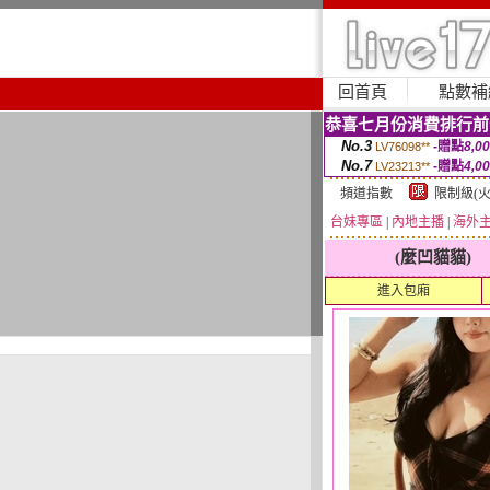
回首頁
點數補
恭喜七月份消費排行前
No.3
-贈點
8,0
LV76098**
No.7
-贈點
4,0
LV23213**
頻道指數
限制級(火
台妹專區
|
內地主播
|
海外
(麼凹貓貓)
進入包廂