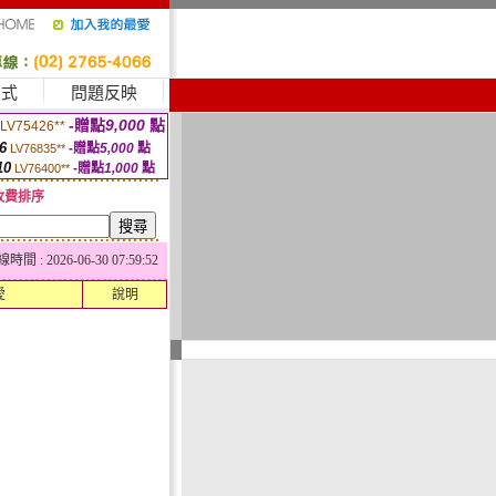
方式
問題反映
-贈點
9,000
點
LV75426**
6
-贈點
5,000
點
LV76835**
10
-贈點
1,000
點
LV76400**
收費排序
 : 2026-06-30 07:59:52
愛
說明