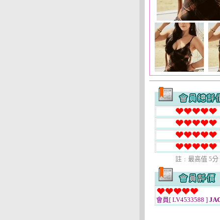
註﹕最高值 5分
會員[ LV4533588 ]
JA