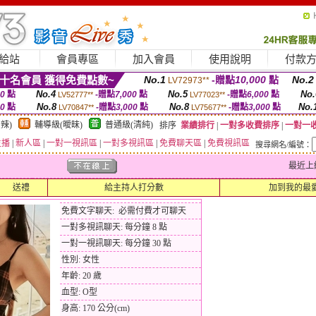
給站
會員專區
加入會員
使用說明
付款
十名會員 獲得免費點數~
No.1
-贈點
10,000
點
No.2
LV72973**
No.4
No.5
No.
00
點
-贈點
7,000
點
-贈點
6,000
點
LV52777**
LV77023**
No.8
No.8
No.
00
點
-贈點
3,000
點
-贈點
3,000
點
LV70847**
LV75677**
辣)
輔導級(曖昧)
普通級(清純)
排序
業績排行
|
一對多收費排序
|
一對一
主播
|
新人區
|
一對一視訊區
|
一對多視訊區
|
免費聊天區
|
免費視訊區
搜尋網名/編號：
最近上線時間
送禮
給主持人打分數
加到我的最
免費文字聊天: 必需付費才可聊天
一對多視訊聊天: 每分鐘 8 點
一對一視訊聊天: 每分鐘 30 點
性別: 女性
年齡: 20 歲
血型: O型
身高: 170 公分(cm)